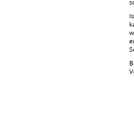
s
I
k
w
e
S
B
V