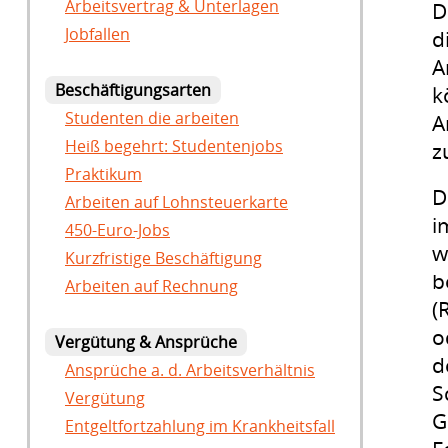
Arbeitsvertrag & Unterlagen
D
Jobfallen
d
A
Beschäftigungsarten
k
Studenten die arbeiten
A
Heiß begehrt: Studentenjobs
z
Praktikum
D
Arbeiten auf Lohnsteuerkarte
i
450-Euro-Jobs
w
Kurzfristige Beschäftigung
b
Arbeiten auf Rechnung
(
o
Vergütung & Ansprüche
d
Ansprüche a. d. Arbeitsverhältnis
S
Vergütung
G
Entgeltfortzahlung im Krankheitsfall