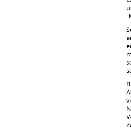
u
"
S
e
e
m
s
s
B
A
v
N
V
Z