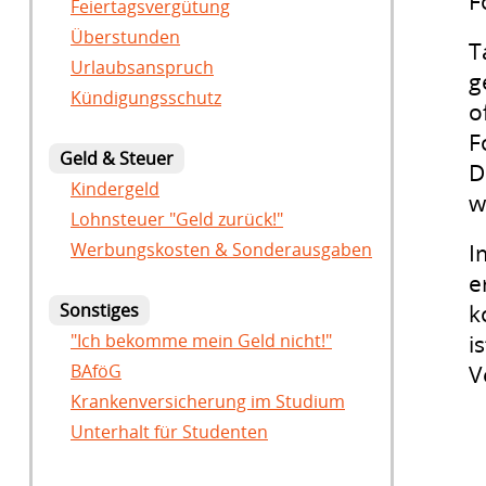
F
Feiertagsvergütung
Überstunden
T
Urlaubsanspruch
g
Kündigungsschutz
o
F
Geld & Steuer
D
Kindergeld
w
Lohnsteuer "Geld zurück!"
Werbungskosten & Sonderausgaben
I
e
Sonstiges
k
"Ich bekomme mein Geld nicht!"
i
BAföG
V
Krankenversicherung im Studium
Unterhalt für Studenten