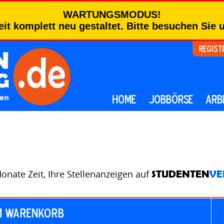
WARTUNGSMODUS!
eit komplett neu gestaltet. Bitte besuchen Sie
Regist
HOME
JOBBÖRSE
ARB
nate Zeit, Ihre Stellenanzeigen auf
STUDENTEN
VE
m Warenkorb