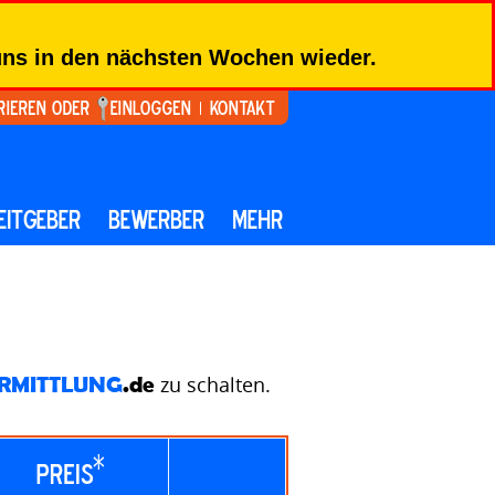
 uns in den nächsten Wochen wieder.
rieren oder
Einloggen
Kontakt
EITGEBER
BEWERBER
MEHR
RMITTLUNG
.de
zu schalten.
*
Preis