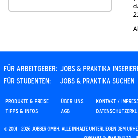
d
2
A
Für Arbeitgeber:
JOBS & PRAKTIKA INSERIER
Für STUDENTEN:
JOBS & PRAKTIKA SUCHEN
PRODUKTE & PREISE
Über uns
KONTAKT / IMPRES
Tipps & Infos
AGB
DATENSCHUTZERK
© 2001 - 2026 JOBBER GmbH. Alle Inhalte unterliegen dem Ur
Konzept & Webdesign: J