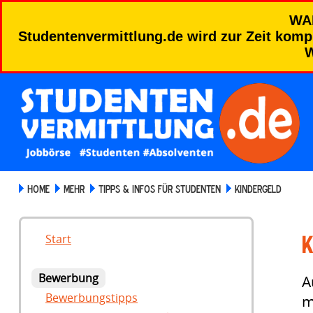
WA
Studentenvermittlung.de wird zur Zeit kompl
W
HOME
MEHR
TIPPS & INFOS FÜR STUDENTEN
KINDERGELD
K
Start
Bewerbung
A
Bewerbungstipps
m