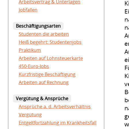
Arbeitsvertrag & Unterlagen
K
Jobfallen
E
n
Beschäftigungsarten
n
Studenten die arbeiten
A
Heiß begehrt: Studentenjobs
e
Praktikum
A
Arbeiten auf Lohnsteuerkarte
e
450-Euro-Jobs
F
Kurzfristige Beschäftigung
K
Arbeiten auf Rechnung
v
B
Vergütung & Ansprüche
b
Ansprüche a. d. Arbeitsverhältnis
n
Vergütung
g
Entgeltfortzahlung im Krankheitsfall
w