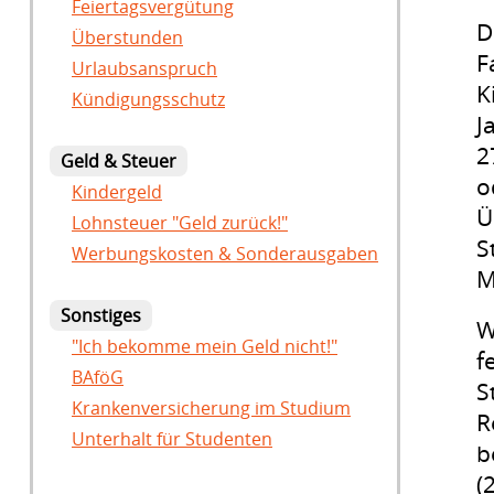
Feiertagsvergütung
D
Überstunden
F
Urlaubsanspruch
K
Kündigungsschutz
J
2
Geld & Steuer
o
Kindergeld
Ü
Lohnsteuer "Geld zurück!"
S
Werbungskosten & Sonderausgaben
M
Sonstiges
W
"Ich bekomme mein Geld nicht!"
f
BAföG
S
Krankenversicherung im Studium
R
Unterhalt für Studenten
b
(