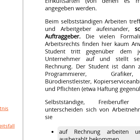
Einkuftsarten (von denen es m
angegeben werden.
Beim selbstständigen Arbeiten tre
und Arbeitgeber aufeinander,
s
Auftraggeber.
Die vielen Formal
Arbeitsrechts finden hier kaum 
Student tritt gegenüber dem je
Unternehmer auf und stellt se
Rechnung. Der Student ist dann z
Programmierer, Grafiker,
Bürodienstleister, Kopierserviceanb
und Pflichten (etwa Haftung gegenü
Selbstständige, Freiberufle
tnis
unterscheiden sich von Arbeitneh
sie
itsfall
auf Rechnung arbeiten u
ausbezahlt bekommen,