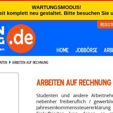
WARTUNGSMODUS!
eit komplett neu gestaltet. Bitte besuchen Sie
Regist
HOME
JOBBÖRSE
ARB
ENTEN
ARBEITEN AUF RECHNUNG
Arbeiten auf Rechnung
Studenten und andere Arbeitneh
nebenher freiberuflich / gewerbl
Jahreseinkommenssteuererkl