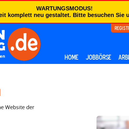
WARTUNGSMODUS!
eit komplett neu gestaltet. Bitte besuchen Sie
Regist
HOME
JOBBÖRSE
ARB
ne Website der