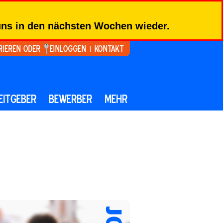
 uns in den nächsten Wochen wieder.
rieren oder
Einloggen
Kontakt
EITGEBER
BEWERBER
MEHR