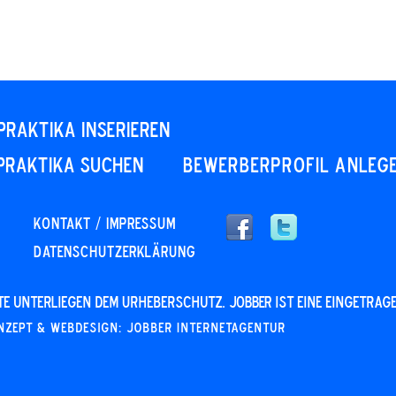
PRAKTIKA INSERIEREN
PRAKTIKA SUCHEN
Bewerberprofil anleg
KONTAKT / IMPRESSUM
DATENSCHUTZERKLÄRUNG
alte unterliegen dem Urheberschutz. JOBBER ist eine eingetrag
nzept & Webdesign: Jobber Internetagentur