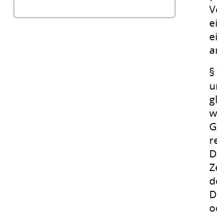
V
e
e
a
§
u
g
w
G
r
D
Z
d
D
o