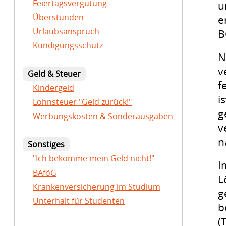
Feiertagsvergütung
u
Überstunden
e
Urlaubsanspruch
B
Kündigungsschutz
N
v
Geld & Steuer
f
Kindergeld
i
Lohnsteuer "Geld zurück!"
g
Werbungskosten & Sonderausgaben
v
n
Sonstiges
"Ich bekomme mein Geld nicht!"
I
BAföG
L
Krankenversicherung im Studium
g
Unterhalt für Studenten
b
(