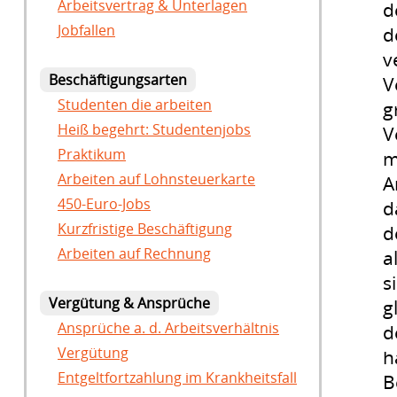
Arbeitsvertrag & Unterlagen
d
Jobfallen
d
v
Beschäftigungsarten
V
Studenten die arbeiten
g
Heiß begehrt: Studentenjobs
V
Praktikum
m
Arbeiten auf Lohnsteuerkarte
A
450-Euro-Jobs
d
Kurzfristige Beschäftigung
d
Arbeiten auf Rechnung
a
s
Vergütung & Ansprüche
g
Ansprüche a. d. Arbeitsverhältnis
d
Vergütung
h
Entgeltfortzahlung im Krankheitsfall
B