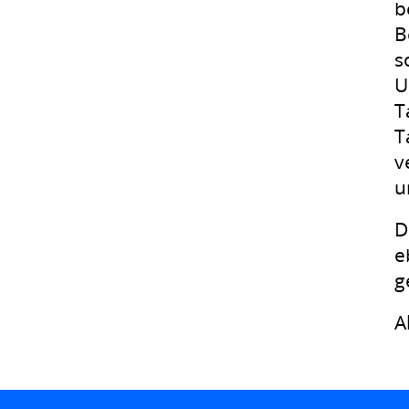
b
B
s
U
T
T
v
u
D
e
g
A