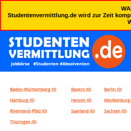
WA
Studentenvermittlung.de wird zur Zeit kompl
W
Baden-Württemberg (0)
Bayern (0)
Berlin (0)
Hamburg (0)
Hessen (0)
Mecklenburg
Rheinland-Pfalz (0)
Saarland (0)
Sachsen (0)
Thüringen (0)