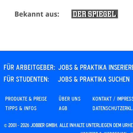
Für Arbeitgeber:
JOBS & PRAKTIKA INSERIER
Für STUDENTEN:
JOBS & PRAKTIKA SUCHEN
PRODUKTE & PREISE
Über uns
KONTAKT / IMPRES
Tipps & Infos
AGB
DATENSCHUTZERK
© 2001 - 2026 JOBBER GmbH. Alle Inhalte unterliegen dem Ur