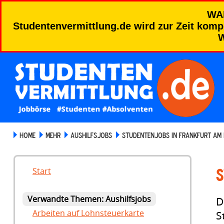
WA
Studentenvermittlung.de wird zur Zeit kompl
W
HOME
MEHR
AUSHILFSJOBS
STUDENTENJOBS IN FRANKFURT AM 
S
Start
Verwandte Themen: Aushilfsjobs
D
Arbeiten auf Lohnsteuerkarte
S