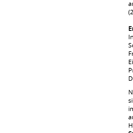
a
(
E
I
S
F
E
P
D
N
s
i
a
H