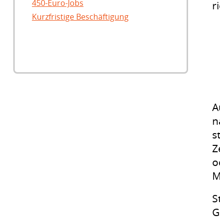
450-Euro-Jobs
r
Kurzfristige Beschäftigung
A
n
s
Z
o
M
S
G