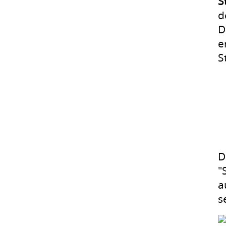
S
d
D
e
S
D
"
a
s